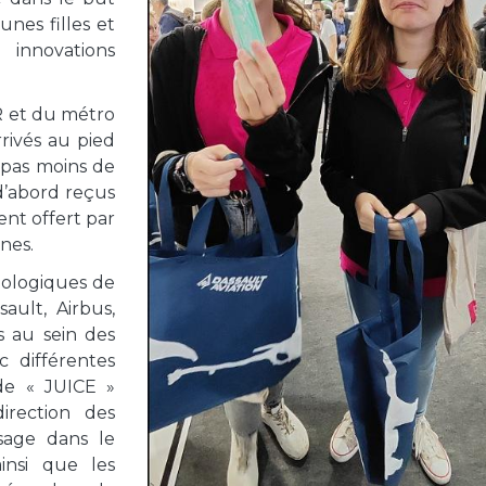
unes filles et
nnovations
R et du métro
rrivés au pied
 pas moins de
 d’abord reçus
nt offert par
nes.
nologiques de
ault, Airbus,
 au sein des
 différentes
de « JUICE »
irection des
sage dans le
insi que les