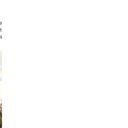
e
t
s