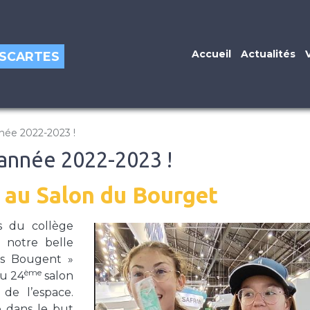
Accueil
Actualités
DESCARTES
nnée 2022-2023 !
l'année 2022-2023 !
re au Salon du Bourget
es du collège
 notre belle
les Bougent »
ème
au 24
salon
 de l’espace.
é dans le but